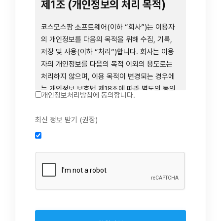
련 장비 등을 이용하거나 이에 접근하는 행위를
제1조 (개인정보의 처리 목적)
즉시 중단하여야 합니다. 그러므로, 서비스 사용
전에 본 이용약관의 내용을 주의 깊게 읽으시기
코스모스팜 소프트웨어(이하 “회사”)는 이용자
바랍니다.
의 개인정보를 다음의 목적을 위해 수집, 기록,
저장 및 사용(이하 “처리”)합니다. 회사는 이용
자의 개인정보를 다음의 목적 이외의 용도로는
제1장 총칙
처리하지 않으며, 이용 목적이 변경되는 경우에
는 개인정보 보호법 제18조에 따라 별도의 동의
개인정보처리방침에 동의합니다.
를 받는 등 법령상 필요한 조치를 이행합니다.
1. 회원 가입 의사의 확인, 연령 확인 및 법정대리
최신 정보 받기 (권장)
제1조 (목적)
인 동의 진행, 이용자 및 법정대리인의 본인 확
인, 이용자 식별, 회원탈퇴 의사의 확인
본 약관은 코스모스팜 소프트웨어(이하 “회사”)
2. 약관 위반 행위 등을 포함하여 서비스의 원활
가 데스크톱용, 랩탑용, 모바일용 어플리케이션,
한 운영에 지장을 주는 행위에 대한 방지 및 제
웹사이트, 관련 소프트웨어 및 장비 등을 통하여
재, 계정도용 방지, 약관 개정 등의 고지사항 전
제공하는 "사이드톡" 서비스와 관련하여 회사와
달, 분쟁조정을 위한 기록 보존, 민원처리 등 이
이용자 간의 권리와 의무, 책임사항 및 이용자의
용자 보호 및 서비스 운영
서비스 이용절차 등 회사와 이용자 간에 필요한
3. 서비스 이용기록과 접속 빈도 분석, 서비스 이
사항을 규정함을 목적으로 합니다.