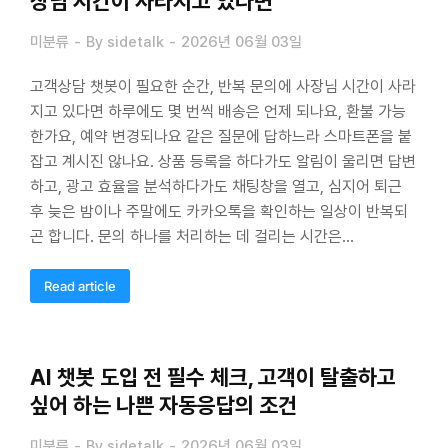
장님 시간이 사라지고 있다면
미분류
By
sidetalk
2026년 06월 03일
고객상담 챗봇이 필요한 순간, 반복 문의에 사장님 시간이 사라
지고 있다면 하루에도 몇 번씩 배송은 언제 되나요, 환불 가능
한가요, 예약 변경되나요 같은 질문에 답하느라 스마트폰을 붙
잡고 계시진 않나요. 상품 등록을 하다가도 알림이 울리면 답변
하고, 광고 효율을 분석하다가도 채팅창을 열고, 심지어 퇴근
후 늦은 밤이나 주말에도 카카오톡을 확인하는 일상이 반복되
곤 합니다. 문의 하나를 처리하는 데 걸리는 시간은…
Read article
AI 챗봇 도입 전 필수 체크, 고객이 탈출하고
싶어 하는 나쁜 자동응답의 조건
미분류
By
sidetalk
2026년 06월 03일