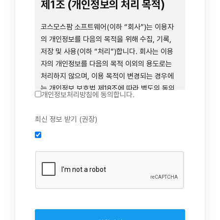
련 장비 등을 이용하거나 이에 접근하는 행위를
제1조 (개인정보의 처리 목적)
즉시 중단하여야 합니다. 그러므로, 서비스 사용
전에 본 이용약관의 내용을 주의 깊게 읽으시기
코스모스팜 소프트웨어(이하 “회사”)는 이용자
바랍니다.
의 개인정보를 다음의 목적을 위해 수집, 기록,
저장 및 사용(이하 “처리”)합니다. 회사는 이용
자의 개인정보를 다음의 목적 이외의 용도로는
제1장 총칙
처리하지 않으며, 이용 목적이 변경되는 경우에
는 개인정보 보호법 제18조에 따라 별도의 동의
개인정보처리방침에 동의합니다.
를 받는 등 법령상 필요한 조치를 이행합니다.
1. 회원 가입 의사의 확인, 연령 확인 및 법정대리
최신 정보 받기 (권장)
제1조 (목적)
인 동의 진행, 이용자 및 법정대리인의 본인 확
인, 이용자 식별, 회원탈퇴 의사의 확인
본 약관은 코스모스팜 소프트웨어(이하 “회사”)
2. 약관 위반 행위 등을 포함하여 서비스의 원활
가 데스크톱용, 랩탑용, 모바일용 어플리케이션,
한 운영에 지장을 주는 행위에 대한 방지 및 제
웹사이트, 관련 소프트웨어 및 장비 등을 통하여
재, 계정도용 방지, 약관 개정 등의 고지사항 전
제공하는 "사이드톡" 서비스와 관련하여 회사와
달, 분쟁조정을 위한 기록 보존, 민원처리 등 이
이용자 간의 권리와 의무, 책임사항 및 이용자의
용자 보호 및 서비스 운영
서비스 이용절차 등 회사와 이용자 간에 필요한
3. 서비스 이용기록과 접속 빈도 분석, 서비스 이
사항을 규정함을 목적으로 합니다.