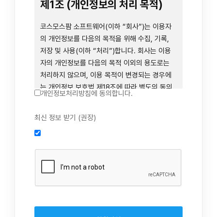
련 장비 등을 이용하거나 이에 접근하는 행위를
제1조 (개인정보의 처리 목적)
즉시 중단하여야 합니다. 그러므로, 서비스 사용
전에 본 이용약관의 내용을 주의 깊게 읽으시기
코스모스팜 소프트웨어(이하 “회사”)는 이용자
바랍니다.
의 개인정보를 다음의 목적을 위해 수집, 기록,
저장 및 사용(이하 “처리”)합니다. 회사는 이용
자의 개인정보를 다음의 목적 이외의 용도로는
제1장 총칙
처리하지 않으며, 이용 목적이 변경되는 경우에
는 개인정보 보호법 제18조에 따라 별도의 동의
개인정보처리방침에 동의합니다.
를 받는 등 법령상 필요한 조치를 이행합니다.
1. 회원 가입 의사의 확인, 연령 확인 및 법정대리
최신 정보 받기 (권장)
제1조 (목적)
인 동의 진행, 이용자 및 법정대리인의 본인 확
인, 이용자 식별, 회원탈퇴 의사의 확인
본 약관은 코스모스팜 소프트웨어(이하 “회사”)
2. 약관 위반 행위 등을 포함하여 서비스의 원활
가 데스크톱용, 랩탑용, 모바일용 어플리케이션,
한 운영에 지장을 주는 행위에 대한 방지 및 제
웹사이트, 관련 소프트웨어 및 장비 등을 통하여
재, 계정도용 방지, 약관 개정 등의 고지사항 전
제공하는 "사이드톡" 서비스와 관련하여 회사와
달, 분쟁조정을 위한 기록 보존, 민원처리 등 이
이용자 간의 권리와 의무, 책임사항 및 이용자의
용자 보호 및 서비스 운영
서비스 이용절차 등 회사와 이용자 간에 필요한
3. 서비스 이용기록과 접속 빈도 분석, 서비스 이
사항을 규정함을 목적으로 합니다.