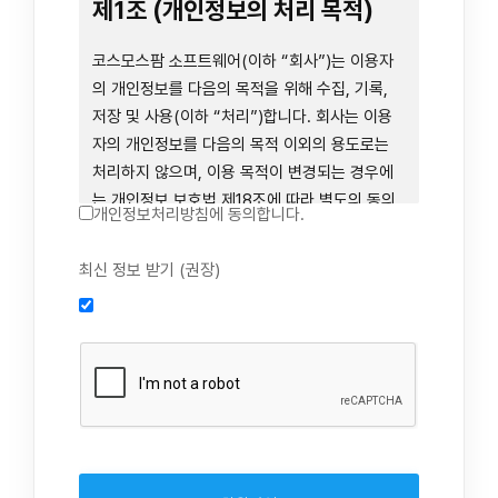
련 장비 등을 이용하거나 이에 접근하는 행위를
제1조 (개인정보의 처리 목적)
즉시 중단하여야 합니다. 그러므로, 서비스 사용
전에 본 이용약관의 내용을 주의 깊게 읽으시기
코스모스팜 소프트웨어(이하 “회사”)는 이용자
바랍니다.
의 개인정보를 다음의 목적을 위해 수집, 기록,
저장 및 사용(이하 “처리”)합니다. 회사는 이용
자의 개인정보를 다음의 목적 이외의 용도로는
제1장 총칙
처리하지 않으며, 이용 목적이 변경되는 경우에
는 개인정보 보호법 제18조에 따라 별도의 동의
개인정보처리방침에 동의합니다.
를 받는 등 법령상 필요한 조치를 이행합니다.
1. 회원 가입 의사의 확인, 연령 확인 및 법정대리
최신 정보 받기 (권장)
제1조 (목적)
인 동의 진행, 이용자 및 법정대리인의 본인 확
인, 이용자 식별, 회원탈퇴 의사의 확인
본 약관은 코스모스팜 소프트웨어(이하 “회사”)
2. 약관 위반 행위 등을 포함하여 서비스의 원활
가 데스크톱용, 랩탑용, 모바일용 어플리케이션,
한 운영에 지장을 주는 행위에 대한 방지 및 제
웹사이트, 관련 소프트웨어 및 장비 등을 통하여
재, 계정도용 방지, 약관 개정 등의 고지사항 전
제공하는 "사이드톡" 서비스와 관련하여 회사와
달, 분쟁조정을 위한 기록 보존, 민원처리 등 이
이용자 간의 권리와 의무, 책임사항 및 이용자의
용자 보호 및 서비스 운영
서비스 이용절차 등 회사와 이용자 간에 필요한
3. 서비스 이용기록과 접속 빈도 분석, 서비스 이
사항을 규정함을 목적으로 합니다.