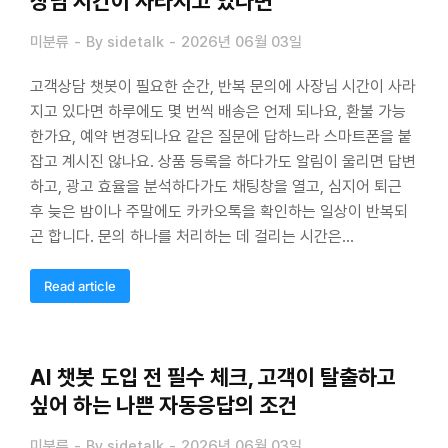
장님 시간이 사라지고 있다면
미분류
By
sidetalk
2026년 06월 03일
고객상담 챗봇이 필요한 순간, 반복 문의에 사장님 시간이 사라
지고 있다면 하루에도 몇 번씩 배송은 언제 되나요, 환불 가능
한가요, 예약 변경되나요 같은 질문에 답하느라 스마트폰을 붙
잡고 계시진 않나요. 상품 등록을 하다가도 알림이 울리면 답변
하고, 광고 효율을 분석하다가도 채팅창을 열고, 심지어 퇴근
후 늦은 밤이나 주말에도 카카오톡을 확인하는 일상이 반복되
곤 합니다. 문의 하나를 처리하는 데 걸리는 시간은…
Read article
AI 챗봇 도입 전 필수 체크, 고객이 탈출하고
싶어 하는 나쁜 자동응답의 조건
미분류
By
sidetalk
2026년 06월 03일