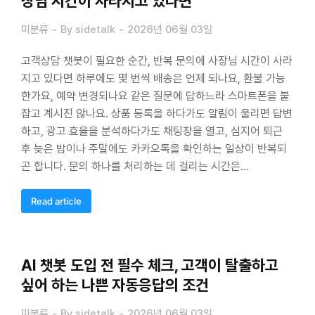
장님 시간이 사라지고 있다면
미분류
By
sidetalk
2026년 06월 03일
고객상담 챗봇이 필요한 순간, 반복 문의에 사장님 시간이 사라
지고 있다면 하루에도 몇 번씩 배송은 언제 되나요, 환불 가능
한가요, 예약 변경되나요 같은 질문에 답하느라 스마트폰을 붙
잡고 계시진 않나요. 상품 등록을 하다가도 알림이 울리면 답변
하고, 광고 효율을 분석하다가도 채팅창을 열고, 심지어 퇴근
후 늦은 밤이나 주말에도 카카오톡을 확인하는 일상이 반복되
곤 합니다. 문의 하나를 처리하는 데 걸리는 시간은…
Read article
AI 챗봇 도입 전 필수 체크, 고객이 탈출하고
싶어 하는 나쁜 자동응답의 조건
미분류
By
sidetalk
2026년 06월 03일