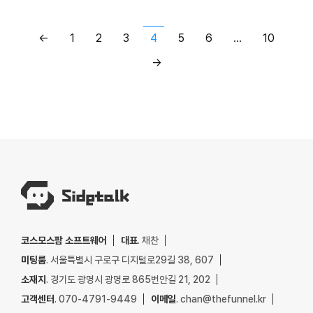
←
1
2
3
4
5
6
…
10
→
코스모스팜 소프트웨어
대표
. 채찬
미팅룸
. 서울특별시 구로구 디지털로29길 38, 607
소재지
. 경기도 광명시 광명로 865번안길 21, 202
고객센터
. 070-4791-9449
이메일
. chan@thefunnel.kr